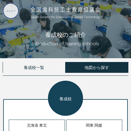
養成校のご紹介
Introduction of training schools
養成校一覧
地図から探す
養成校
北海道.東北
関東.関越