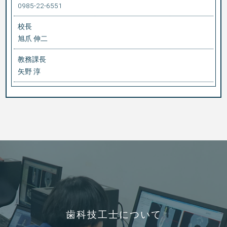
0985-22-6551
校長
旭爪 伸二
教務課長
矢野 淳
歯科技工士について