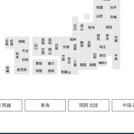
.関越
東海
関西.北陸
中国