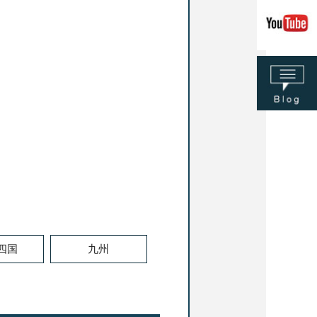
.四国
九州