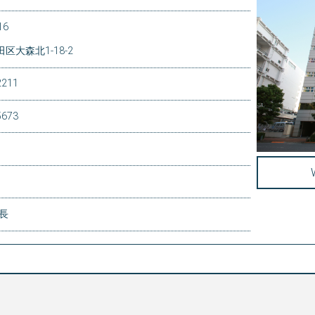
16
区大森北1-18-2
2211
5673
知長