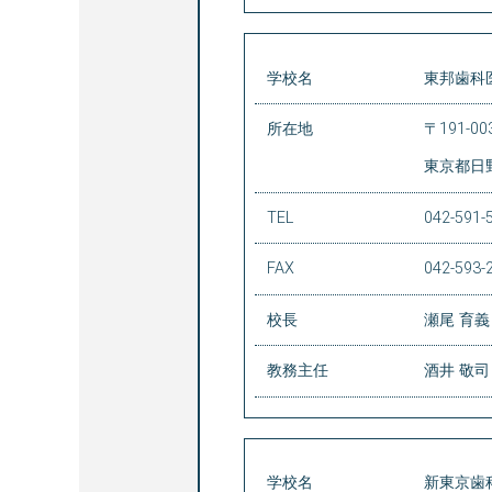
学校名
東邦歯科
所在地
〒191-00
東京都日野
TEL
042-591-
FAX
042-593-
校長
瀬尾 育義
教務主任
酒井 敬司
学校名
新東京歯