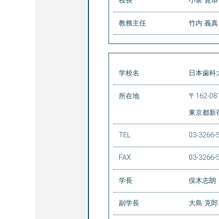
校長
小泉 寛恭
教務主任
竹内 義真
学校名
日本歯科
所在地
〒162-0
東京都新
TEL
03-3266-
FAX
03-3266-
学長
俣木志朗
副学長
大島 克郎