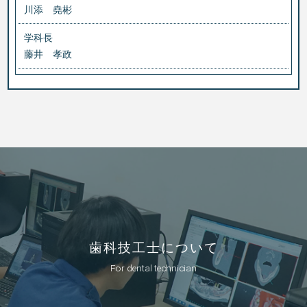
川添 堯彬
学科長
藤井 孝政
歯科技工士について
For dental technician