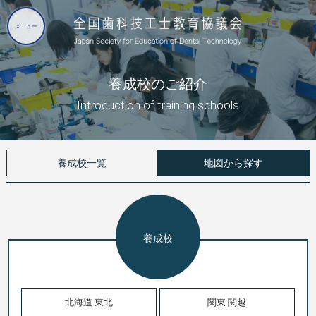
養成校のご紹介
Introduction of training schools
養成校一覧
地図から探す
養成校
北海道.東北
関東.関越