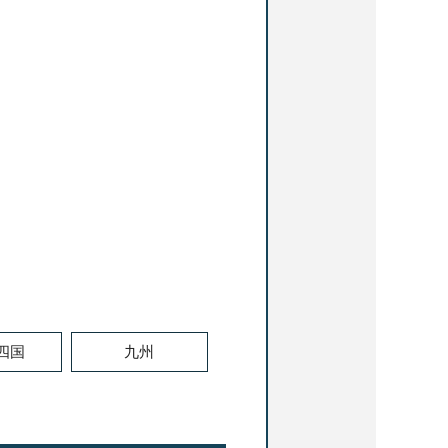
.四国
九州