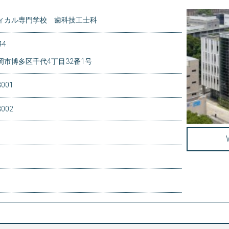
ィカル専門学校 歯科技工士科
44
岡市博多区千代4丁目32番1号
8001
8002