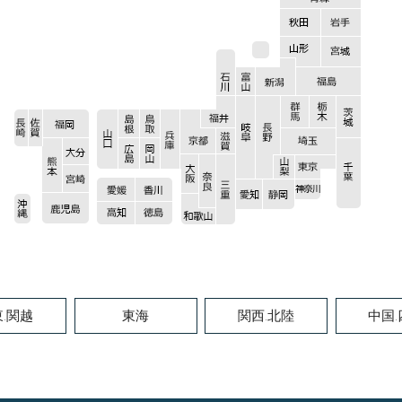
.関越
東海
関西.北陸
中国