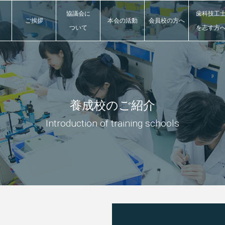
協議会に
歯科技工
ご挨拶
本会の活動
会員校
の方へ
ついて
を志す方
養成校のご紹介
Introduction of training schools